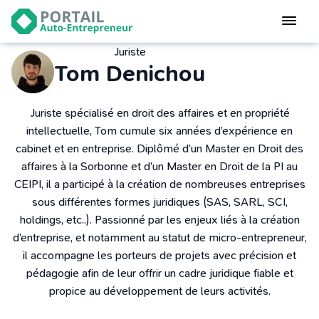
Devenir
auto-entrepreneur
Juriste
Gérer
Tom Denichou
logiciel de facturation
Modifier
Juriste spécialisé en droit des affaires et en propriété
mon auto-entreprise
intellectuelle, Tom cumule six années d’expérience en
cabinet et en entreprise. Diplômé d’un Master en Droit des
Cesser
affaires à la Sorbonne et d’un Master en Droit de la PI au
mon activité
CEIPI, il a participé à la création de nombreuses entreprises
sous différentes formes juridiques (SAS, SARL, SCI,
CONNEXION
holdings, etc..). Passionné par les enjeux liés à la création
d’entreprise, et notamment au statut de micro-entrepreneur,
il accompagne les porteurs de projets avec précision et
Statut auto-entrepreneur
pédagogie afin de leur offrir un cadre juridique fiable et
Programmes de Formation
propice au développement de leurs activités.
L’académie