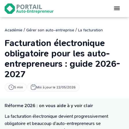
Devenir
auto-entrepreneur
Gérer
/
/
Académie
Gérer son auto-entreprise
La facturation
logiciel de facturation
Facturation électronique
Modifier
mon auto-entreprise
obligatoire pour les auto-
entrepreneurs : guide 2026-
Cesser
mon activité
2027
CONNEXION
5 min
Mis à jour le 22/05/2026
Réforme 2026 : on vous aide à y voir clair
Statut auto-entrepreneur
Programmes de Formation
La facturation électronique devient progressivement
L’académie
obligatoire et beaucoup d’auto-entrepreneurs se