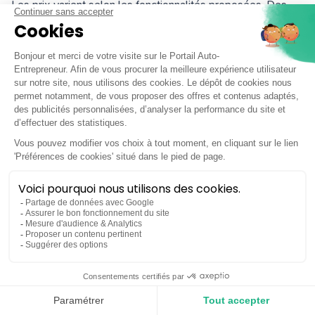
Les prix varient selon les fonctionnalités proposées. Des
plateformes peuvent proposer des offres gratuites ou peu
coûteuses pour les auto-entrepreneurs. L’important est de
vérifier que la plateforme est bien agréée et adaptée à la
micro-entreprise.
La mention “TVA non applicable, art. 293 B
du CGI” est-elle toujours valable ?
Des pages officielles mentionnent encore cette formulation.
Pour les micro-entrepreneurs en franchise en base,
impots.gouv.fr
indique désormais la formule complète :
“TVA non applicable, articles 293 B du Code général des
impôts (CGI) et 223-21 du Code des impositions sur les
biens et services (CIBS)”.
Par prudence, utilisez cette formulation complète.
Je passe à la facture électronique
Comment choisir une plateforme de