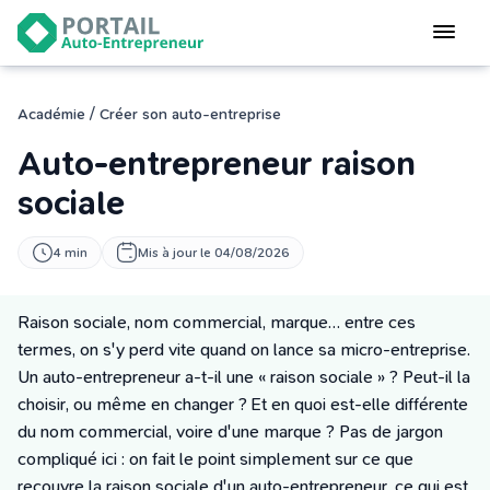
Devenir
auto-entrepreneur
Gérer
/
Académie
Créer son auto-entreprise
logiciel de facturation
Auto-entrepreneur raison
Modifier
mon auto-entreprise
sociale
Cesser
4 min
Mis à jour le 04/08/2026
mon activité
Raison sociale, nom commercial, marque… entre ces
CONNEXION
termes, on s'y perd vite quand on lance sa micro-entreprise.
Un auto-entrepreneur a-t-il une « raison sociale » ? Peut-il la
choisir, ou même en changer ? Et en quoi est-elle différente
Statut auto-entrepreneur
du nom commercial, voire d'une marque ? Pas de jargon
Programmes de Formation
compliqué ici : on fait le point simplement sur ce que
L’académie
recouvre la raison sociale d'un auto-entrepreneur, ce qui est