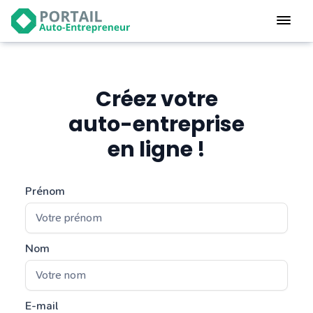
Devenir
auto-entrepreneur
Gérer
logiciel de facturation
Créez votre
Modifier
auto-entreprise
mon auto-entreprise
en ligne !
Cesser
mon activité
Prénom
CONNEXION
Nom
Statut auto-entrepreneur
Programmes de Formation
L’académie
E-mail