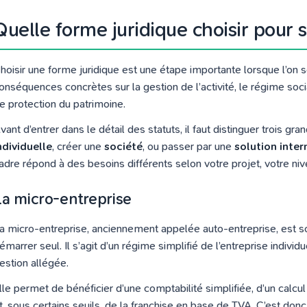
Quelle forme juridique choisir pour
hoisir une forme juridique est une étape importante lorsque l’on
onséquences concrètes sur la gestion de l’activité, le régime social
e protection du patrimoine.
vant d’entrer dans le détail des statuts, il faut distinguer trois gr
ndividuelle
, créer une
société
, ou passer par une
solution inter
adre répond à des besoins différents selon votre projet, votre nive
La micro-entreprise
a micro-entreprise, anciennement appelée auto-entreprise, est s
émarrer seul. Il s’agit d’un régime simplifié de l’entreprise individu
estion allégée.
lle permet de bénéficier d’une comptabilité simplifiée, d’un calcul 
t, sous certains seuils, de la franchise en base de TVA. C’est don