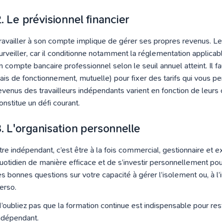
. Le prévisionnel financier
ravailler à son compte implique de gérer ses propres revenus. Le ch
urveiller, car il conditionne notamment la réglementation applicable,
n compte bancaire professionnel selon le seuil annuel atteint. Il fa
rais de fonctionnement, mutuelle) pour fixer des tarifs qui vous 
evenus des travailleurs indépendants varient en fonction de leurs cl
onstitue un défi courant.
3. L'organisation personnelle
tre indépendant, c’est être à la fois commercial, gestionnaire et ex
uotidien de manière efficace et de s’investir personnellement po
es bonnes questions sur votre capacité à gérer l’isolement ou, à l’i
erso.
’oubliez pas que la formation continue est indispensable pour rest
ndépendant.