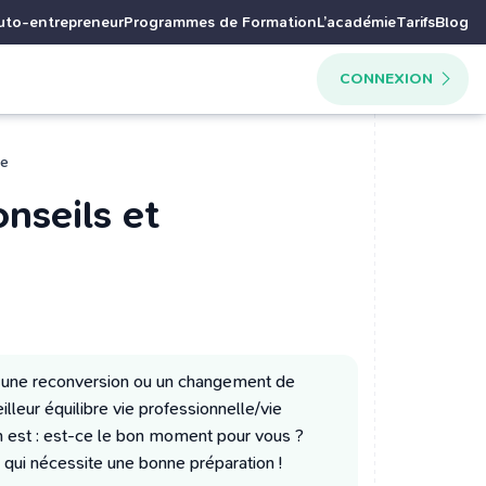
uto-entrepreneur
Programmes de Formation
L’académie
Tarifs
Blog
CONNEXION
se
nseils et
i une reconversion ou un changement de
lleur équilibre vie professionnelle/vie
ion est : est-ce le bon moment pour vous ?
 qui nécessite une bonne préparation !