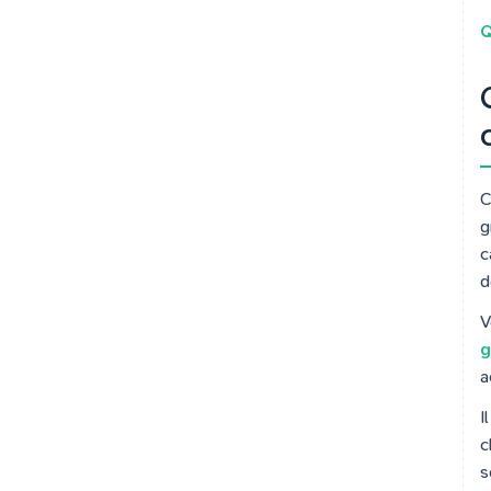
Q
C
g
c
d
V
g
a
I
c
s