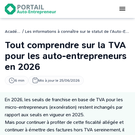
Devenir
auto-entrepreneur
Gérer
/
Académie
Les informations à connaître sur le statut de l'Auto-Entreprise
logiciel de facturation
Tout comprendre sur la TVA
Modifier
mon auto-entreprise
pour les auto-entrepreneurs
en 2026
Cesser
mon activité
6 min
Mis à jour le 25/06/2026
CONNEXION
En 2026, les seuils de franchise en base de TVA pour les
micro-entrepreneurs (exonération) restent inchangés par
Statut auto-entrepreneur
rapport aux seuils en vigueur en 2025.
Programmes de Formation
Mais pour continuer à profiter de cette fiscalité allégée et
L’académie
continuer à émettre des factures hors TVA sereinement, il