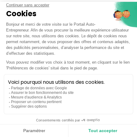
L'article "
Tout comprendre sur la TVA pour les auto-
entrepreneurs en 2026
" est noté
4,9
/
5
sur 783 avis de
lecteurs.
Portail Auto-Entrepreneur est noté
4.9 sur 5 sur 3397 avis clients
Je découvre l’outil de facturation