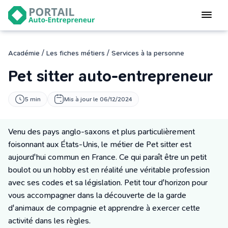
Devenir
auto-entrepreneur
Gérer
/
/
Académie
Les fiches métiers
Services à la personne
logiciel de facturation
Pet sitter auto-entrepreneur
Modifier
mon auto-entreprise
5 min
Mis à jour le 06/12/2024
Cesser
mon activité
Venu des pays anglo-saxons et plus particulièrement
foisonnant aux États-Unis, le métier de Pet sitter est
CONNEXION
aujourd'hui commun en France. Ce qui paraît être un petit
boulot ou un hobby est en réalité une véritable profession
avec ses codes et sa législation. Petit tour d'horizon pour
Statut auto-entrepreneur
vous accompagner dans la découverte de la garde
Programmes de Formation
d'animaux de compagnie et apprendre à exercer cette
L’académie
activité dans les règles.