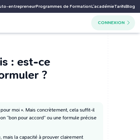
uto-entrepreneur
Programmes de Formation
L’académie
Tarifs
Blog
CONNEXION
s : est-ce
ormuler ?
 pour moi ». Mais concrètement, cela suffit-il
ion “bon pour accord” ou une formule précise
ée, mais la capacité à prouver clairement