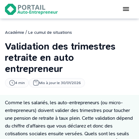
Devenir
auto-entrepreneur
Gérer
/
Académie
Le cumul de situations
logiciel de facturation
Validation des trimestres
Modifier
mon auto-entreprise
retraite en auto
entrepreneur
Cesser
mon activité
4 min
Mis à jour le 30/01/2026
CONNEXION
Comme les salariés, les auto-entrepreneurs (ou micro-
entrepreneurs) doivent valider des trimestres pour toucher
Statut auto-entrepreneur
une pension de retraite à taux plein. Cette validation dépend
Programmes de Formation
du chiffre d’affaires que vous déclarez et donc des
L’académie
cotisations sociales ensuite versées. Quels sont les seuils