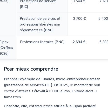
2025)
Prestations de service
3 564 €
7 12
(BIC)
Prestation de services et
2 700 €
5 40
professions libérales non
réglementées (BNC)
Cipav
Professions libérales (BNC)
2 694 €
5 38
(Chiffres
2026)
Pour mieux comprendre
Prenons l’exemple de Charles, micro-entrepreneur artisan
(prestations de services BIC). En 2025, le montant de son
chiffre d'affaires s’élevait à 11 000 euros. Il valide alors 3
trimestres.
Charlotte, elle, est traductrice affiliée à la Cipav (activité