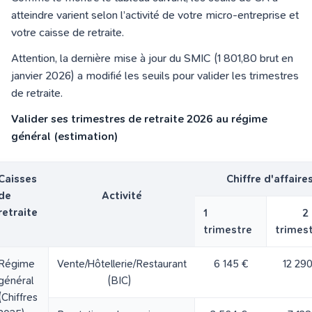
atteindre varient selon l’activité de votre micro-entreprise et
votre caisse de retraite.
Attention, la dernière mise à jour du SMIC (
1 801,80 brut en
janvier 202
6) a modifié les seuils pour valider les trimestres
de retraite.
Valider ses trimestres de retraite 2026 au régime
général (estimation)
Caisses
Chiffre d'affair
de
Activité
retraite
1
2
trimestre
trimes
Régime
Vente/Hôtellerie/Restaurant
6 145 €
12 29
général
(BIC)
(Chiffres