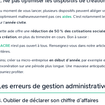
. Ne pas optimiser les dispositifs de créatio
u moment de vous lancer, plusieurs dispositifs peuvent alléger
’optimisent malheureusement pas ces
aides
. C’est notamment le 
ur l’
année civile
.
ette aide offre une
réduction de 50 % des cotisations social
a création
, en plus du trimestre en cours. Bon à savoir :
’
ACRE
n’est pas ouvert à tous. Renseignez-vous dans notre articl
ritères.
insi, créer sa micro-entreprise
en début d’année
, par exemple e
’exonération sur une période plus longue. Une mauvaise anticipati
ourriez profiter.
Les erreurs de gestion administrativ
. Oublier de déclarer son chiffre d’affaires