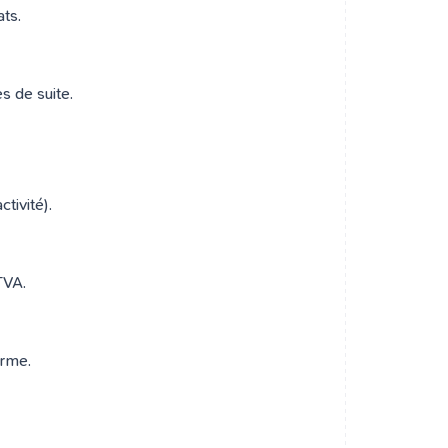
ats.
s de suite.
tivité).
 TVA.
orme.