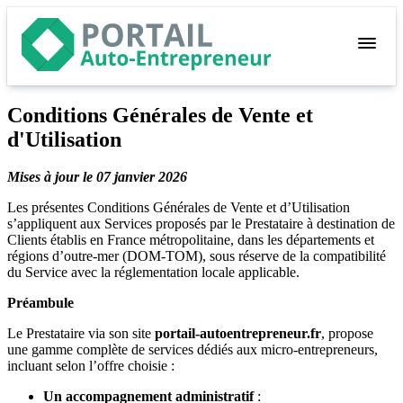
Conditions Générales de Vente et
Devenir
d'Utilisation
auto-entrepreneur
Gérer
Mises à jour le 07 janvier 2026
logiciel de facturation
Les présentes Conditions Générales de Vente et d’Utilisation
s’appliquent aux Services proposés par le Prestataire à destination de
Modifier
Clients établis en France métropolitaine, dans les départements et
mon auto-entreprise
régions d’outre-mer (DOM-TOM), sous réserve de la compatibilité
du Service avec la réglementation locale applicable.
Cesser
Préambule
mon activité
Le Prestataire via son site
portail-autoentrepreneur.fr
, propose
une gamme complète de services dédiés aux micro-entrepreneurs,
incluant selon l’offre choisie :
Connexion
Un accompagnement administratif
: