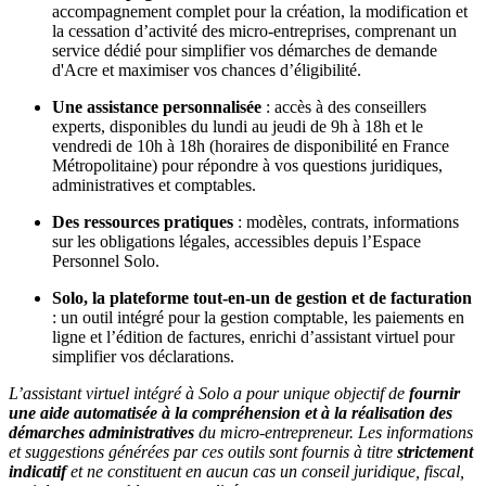
accompagnement complet pour la création, la modification et
la cessation d’activité des micro-entreprises, comprenant un
Statut auto-entrepreneur
service dédié pour simplifier vos démarches de demande
Programmes de Formation
d'Acre et maximiser vos chances d’éligibilité.
L’académie
Une assistance personnalisée
: accès à des conseillers
Tarifs
experts, disponibles du lundi au jeudi de 9h à 18h et le
vendredi de 10h à 18h (horaires de disponibilité en France
Blog
Métropolitaine) pour répondre à vos questions juridiques,
administratives et comptables.
Des ressources pratiques
: modèles, contrats, informations
sur les obligations légales, accessibles depuis l’Espace
Personnel Solo.
Solo, la plateforme tout-en-un de gestion et de facturation
: un outil intégré pour la gestion comptable, les paiements en
ligne et l’édition de factures, enrichi d’assistant virtuel pour
simplifier vos déclarations.
L’assistant virtuel intégré à Solo a pour unique objectif de
fournir
une aide automatisée à la compréhension et à la réalisation des
démarches administratives
du micro-entrepreneur. Les informations
et suggestions générées par ces outils sont fournis à titre
strictement
indicatif
et ne constituent en aucun cas un conseil juridique, fiscal,