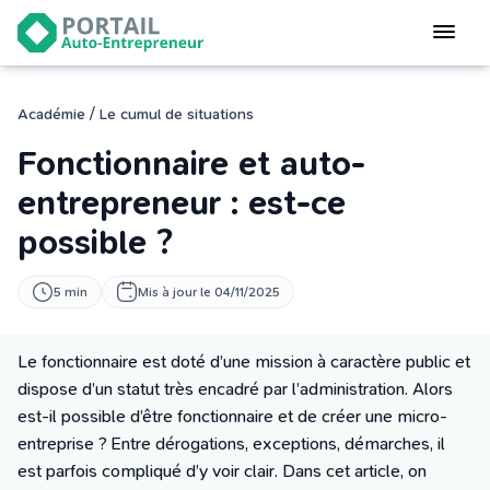
Devenir
auto-entrepreneur
Gérer
/
Académie
Le cumul de situations
logiciel de facturation
Fonctionnaire et auto-
Modifier
mon auto-entreprise
entrepreneur : est-ce
possible ?
Cesser
mon activité
5 min
Mis à jour le 04/11/2025
CONNEXION
Le fonctionnaire est doté d’une mission à caractère public et
dispose d’un statut très encadré par l’administration. Alors
Statut auto-entrepreneur
est-il possible d’être fonctionnaire et de créer une micro-
Programmes de Formation
entreprise ? Entre dérogations, exceptions, démarches, il
L’académie
est parfois compliqué d’y voir clair. Dans cet article, on