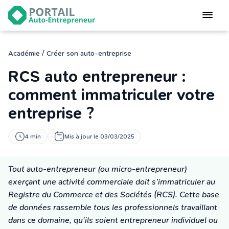
Devenir
auto-entrepreneur
Gérer
/
Académie
Créer son auto-entreprise
logiciel de facturation
RCS auto entrepreneur :
Modifier
mon auto-entreprise
comment immatriculer votre
entreprise ?
Cesser
mon activité
4 min
Mis à jour le 03/03/2025
CONNEXION
Tout auto-entrepreneur (ou micro-entrepreneur)
exerçant une activité commerciale doit s’immatriculer au
Statut auto-entrepreneur
Registre du Commerce et des Sociétés (RCS). Cette base
Programmes de Formation
de données rassemble tous les professionnels travaillant
L’académie
dans ce domaine, qu'ils soient entrepreneur individuel ou