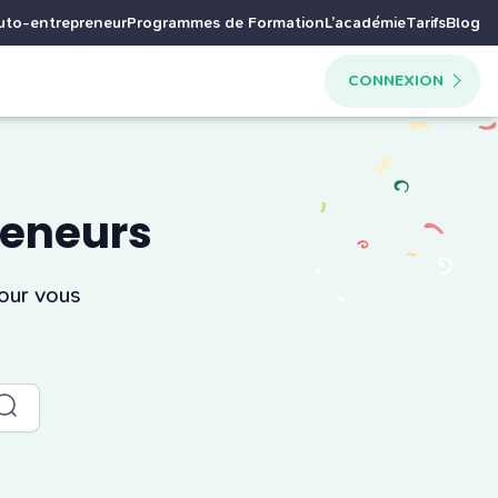
uto-entrepreneur
Programmes de Formation
L’académie
Tarifs
Blog
CONNEXION
reneurs
our vous