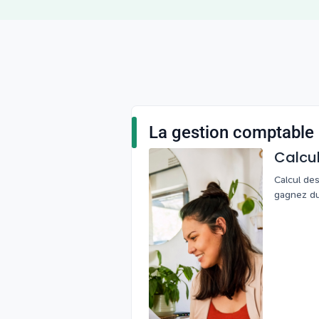
La gestion comptable
Calcul
2026
Calcul des
gagnez du