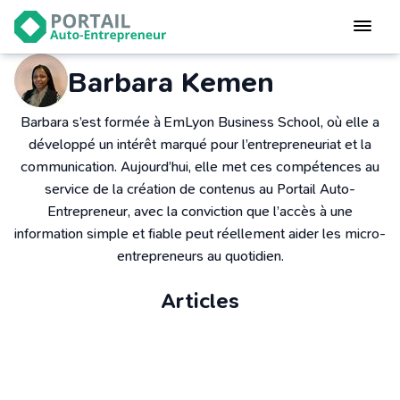
Devenir
auto-entrepreneur
Barbara Kemen
Gérer
logiciel de facturation
Barbara s’est formée à EmLyon Business School, où elle a
Modifier
développé un intérêt marqué pour l’entrepreneuriat et la
mon auto-entreprise
communication. Aujourd’hui, elle met ces compétences au
service de la création de contenus au Portail Auto-
Cesser
mon activité
Entrepreneur, avec la conviction que l’accès à une
information simple et fiable peut réellement aider les micro-
entrepreneurs au quotidien.
CONNEXION
Articles
Auto-entrepreneur multiservice : cumuler plusieurs activités sous
Statut auto-entrepreneur
un seul statut
Programmes de Formation
Autoliquidation de TVA : ce que doit savoir l'auto-entrepreneur
L’académie