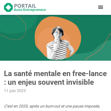
Devenir
auto-entrepreneur
Gérer
logiciel de facturation
Modifier
mon auto-entreprise
Cesser
mon activité
La santé mentale en free-lance
CONNEXION
: un enjeu souvent invisible
11 juin 2025
Statut auto-entrepreneur
Programmes de Formation
L’académie
C’est en 2020, après un burn-out et une pause imposée,