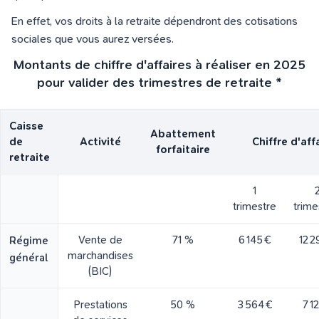
En effet, vos droits à la retraite dépendront des cotisations
sociales que vous aurez versées.
Montants de chiffre d'affaires à réaliser en 2025
pour valider des trimestres de retraite *
Caisse
Abattement
de
Activité
Chiffre d'aff
forfaitaire
retraite
1
trimestre
trime
Vente de
71 %
6 145 €
12 2
Régime
marchandises
général
(BIC)
Prestations
50 %
3 564 €
7 1