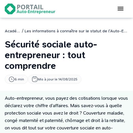
Devenir
auto-entrepreneur
Gérer
/
Académie
Les informations à connaître sur le statut de l'Auto-Entreprise
logiciel de facturation
Sécurité sociale auto-
Modifier
mon auto-entreprise
entrepreneur : tout
comprendre
Cesser
mon activité
6 min
Mis à jour le 14/08/2025
CONNEXION
Auto-entrepreneur, vous payez des cotisations lorsque vous
déclarez votre chiffre d’affaires. Mais savez-vous à quelle
Statut auto-entrepreneur
protection sociale vous avez le droit ? Couverture maladie,
Programmes de Formation
congé maternité et paternité, chômage et droit à la retraite,
L’académie
on vous dit tout sur votre couverture sociale en auto-