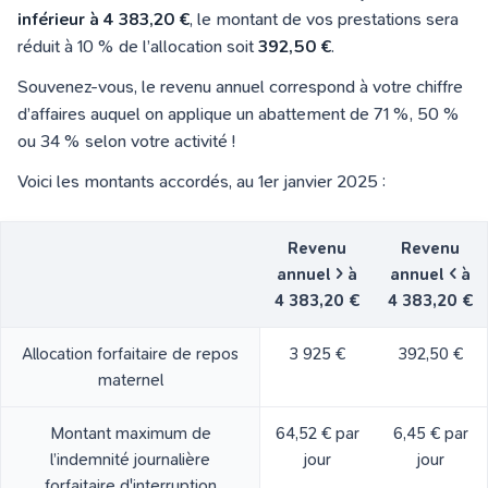
inférieur à
4 383,20
€
, le montant de vos prestations sera
réduit à 1
0 % de l’allocation soit
392,50 €
.
Souvenez-vous, le revenu annuel correspond à votre chiffre
d’affaires auquel on applique un abattement de 71 %, 50 %
ou 34 % selon votre activité !
Voici les montants accordés, au 1er janvier 2025 :
Revenu
Revenu
annuel > à
annuel < à
4 383,20
€
4 383,20
€
Allocation forfaitaire de repos
3 925 €
392,50
€
maternel
Montant maximum de
64,52 €
par
6,45 €
par
l’indemnité journalière
jour
jour
forfaitaire d'interruption