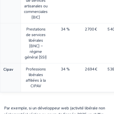
de services
artisanales ou
commerciales
(BIC)
Prestations
34 %
2 700 €
5 4
de services
libérales
(BNC)
–
régime
général (SSI)
Professions
34 %
2 694 €
5 3
Cipav
libérales
affiliées à la
CIPAV
Par exemple, si un développeur web (activité libérale non