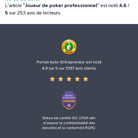
L'article "
Joueur de poker professionnel
" est noté
4,6
/
5
sur 253 avis de lecteurs.
Portail Auto-Entrepreneur est noté
4.9 sur 5 sur 3397 avis clients
Betao est certifié ISO 27001 afin
d'assurer la confidentialité des
données et la conformité RGPD.