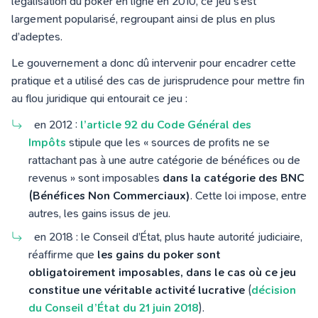
légalisation du poker en ligne en 2010, ce jeu s’est
largement popularisé, regroupant ainsi de plus en plus
d’adeptes.
Le gouvernement a donc dû intervenir pour encadrer cette
pratique et a utilisé des cas de jurisprudence pour mettre fin
au flou juridique qui entourait ce jeu :
en 2012 :
l’article 92 du Code Général des
Impôts
stipule que les « sources de profits ne se
rattachant pas à une autre catégorie de bénéfices ou de
revenus » sont imposables
dans la catégorie des BNC
(Bénéfices Non Commerciaux)
. Cette loi impose, entre
autres, les gains issus de jeu.
en 2018 : le Conseil d’État, plus haute autorité judiciaire,
réaffirme que
les gains du poker sont
obligatoirement imposables, dans le cas où ce jeu
constitue une véritable activité lucrative
(
décision
du Conseil d’État du 21 juin 2018
).