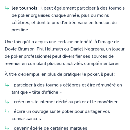
les tournois
: il peut également participer à des tournois
de poker organisés chaque année, plus ou moins
célèbres, et dont le prix d’entrée varie en fonction du
prestige.
Une fois qu'il a acquis une certaine notoriété, à l'image de
Doyle Brunson, Phil Hellmuth ou Daniel Negreanu, un joueur
de poker professionnel peut diversifier ses sources de
revenus en cumulant plusieurs activités complémentaires.
À titre d’exemple, en plus de pratiquer le poker, il peut :
participer à des tournois célèbres et être rémunéré en
tant que « tête d’affiche »
créer un site internet dédié au poker et le monétiser
écrire un ouvrage sur le poker pour partager vos
connaissances
devenir égérie de certaines marques