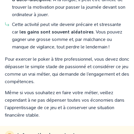
trouver la motivation pour passer la journée devant son
ordinateur à jouer.
Cette activité peut vite devenir précaire et stressante
car
les gains sont souvent aléatoires
. Vous pouvez
gagner une grosse somme et, par malchance ou
manque de vigilance, tout perdre le lendemain !
Pour exercer le poker à titre professionnel, vous devez donc
dépasser le simple stade de passionné et considérer ce jeu
comme un vrai métier, qui demande de l’engagement et des
compétences.
Même si vous souhaitez en faire votre métier, veillez
cependant à ne pas dépenser toutes vos économies dans
l’apprentissage de ce jeu et à conserver une situation
financière stable.