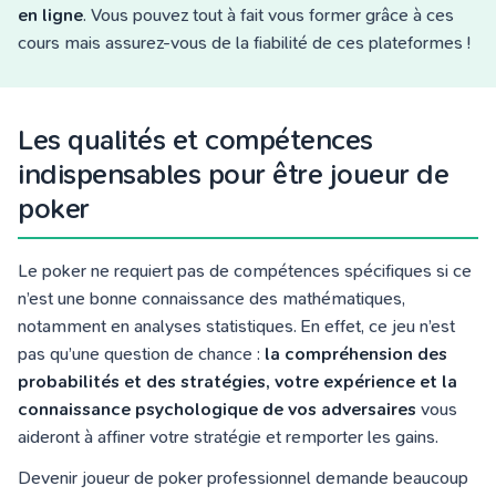
en ligne
. Vous pouvez tout à fait vous former grâce à ces
cours mais assurez-vous de la fiabilité de ces plateformes !
Les qualités et compétences
indispensables pour être joueur de
poker
Le poker ne requiert pas de compétences spécifiques si ce
n’est une bonne connaissance des mathématiques,
notamment en analyses statistiques. En effet, ce jeu n’est
pas qu’une question de chance :
la compréhension des
probabilités et des stratégies, votre expérience et la
connaissance psychologique de vos adversaires
vous
aideront à affiner votre stratégie et remporter les gains.
Devenir joueur de poker professionnel demande beaucoup