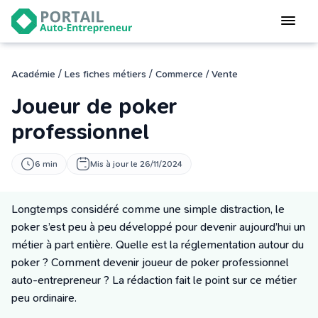
Devenir
auto-entrepreneur
Gérer
/
/
Académie
Les fiches métiers
Commerce / Vente
logiciel de facturation
Joueur de poker
Modifier
mon auto-entreprise
professionnel
Cesser
6 min
Mis à jour le 26/11/2024
mon activité
Longtemps considéré comme une simple distraction, le
CONNEXION
poker s’est peu à peu développé pour devenir aujourd’hui un
métier à part entière. Quelle est la réglementation autour du
poker ? Comment devenir joueur de poker professionnel
Statut auto-entrepreneur
auto-entrepreneur ? La rédaction fait le point sur ce métier
Programmes de Formation
peu ordinaire.
L’académie