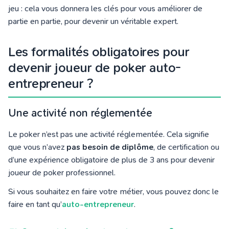
jeu : cela vous donnera les clés pour vous améliorer de
partie en partie, pour devenir un véritable expert.
Les formalités obligatoires pour
devenir joueur de poker auto-
entrepreneur ?
Une activité non réglementée
Le poker n’est pas une activité réglementée. Cela signifie
que vous n’avez
pas besoin de diplôme
, de certification ou
d’une expérience obligatoire de plus de 3 ans pour devenir
joueur de poker professionnel.
Si vous souhaitez en faire votre métier, vous pouvez donc le
faire en tant qu’
auto-entrepreneur
.