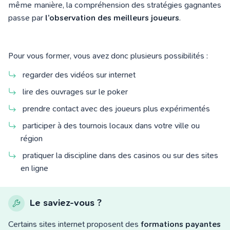
même manière, la compréhension des stratégies gagnantes
passe par
l’observation des meilleurs joueurs
.
Pour vous former, vous avez donc plusieurs possibilités :
regarder des vidéos sur internet
lire des ouvrages sur le poker
prendre contact avec des joueurs plus expérimentés
participer à des tournois locaux dans votre ville ou
région
pratiquer la discipline dans des casinos ou sur des sites
en ligne
Le saviez-vous ?
Certains sites internet proposent des
formations payantes