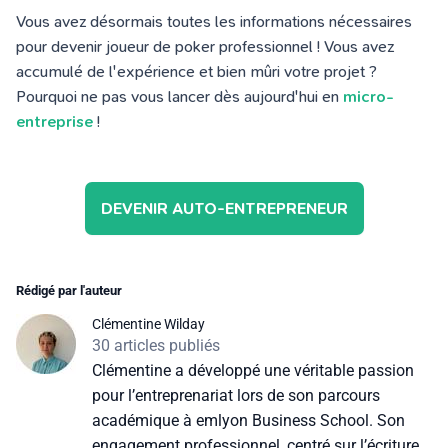
Vous avez désormais toutes les informations nécessaires
pour devenir joueur de poker professionnel ! Vous avez
accumulé de l'expérience et bien mûri votre projet ?
Pourquoi ne pas vous lancer dès aujourd'hui en
micro-
entreprise
!
DEVENIR AUTO-ENTREPRENEUR
Rédigé par l'auteur
Clémentine Wilday
30 articles publiés
Clémentine a développé une véritable passion
pour l’entreprenariat lors de son parcours
académique à emlyon Business School. Son
engagement professionnel, centré sur l’écriture,