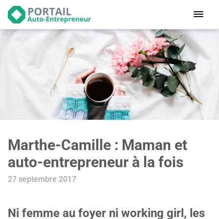
Devenir
auto-entrepreneur
Gérer
logiciel de facturation
Modifier
mon auto-entreprise
Cesser
mon activité
Marthe-Camille : Maman et
CONNEXION
auto-entrepreneur à la fois
27 septembre 2017
Statut auto-entrepreneur
Programmes de Formation
L’académie
Ni femme au foyer ni working girl, les