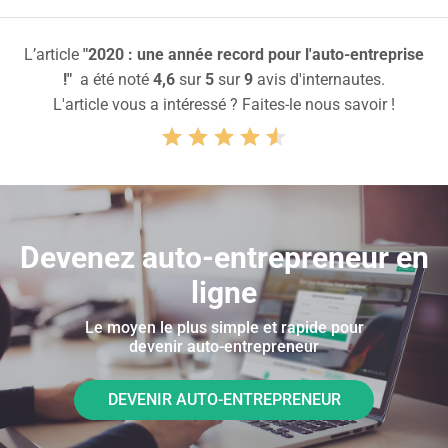
L’article
"2020 : une année record pour l'auto-entreprise
!"
a été noté
4,6
sur
5
sur
9
avis d'internautes.
L'article vous a intéressé ? Faites-le nous savoir !
Devenez auto-entrepreneur en
ligne
Le moyen le plus simple et rapide pour
devenir auto-entrepreneur
DEVENIR AUTO-ENTREPRENEUR