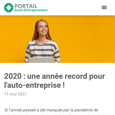
Devenir
auto-entrepreneur
Gérer
logiciel de facturation
Modifier
mon auto-entreprise
Cesser
mon activité
2020 : une année record pour
CONNEXION
l'auto-entreprise !
11 mai 2021
Statut auto-entrepreneur
Programmes de Formation
L’académie
Si l'année passée a été marquée par la pandémie de