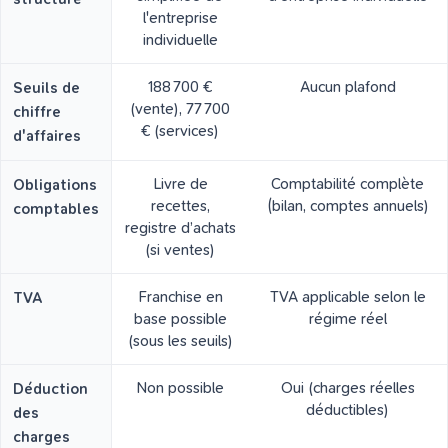
l'entreprise
individuelle
188 700 €
Aucun plafond
Seuils de
(vente), 77 700
chiffre
€ (services)
d'affaires
Livre de
Comptabilité complète
Obligations
recettes,
(bilan, comptes annuels)
comptables
registre d’achats
(si ventes)
Franchise en
TVA applicable selon le
TVA
base possible
régime réel
(sous les seuils)
Non possible
Oui (charges réelles
Déduction
déductibles)
des
charges