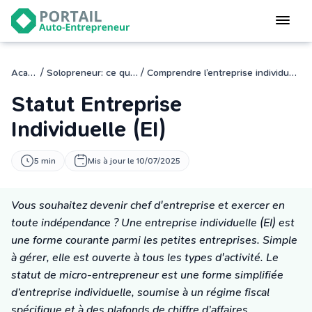
Devenir
auto-entrepreneur
Gérer
/
/
Académie
Solopreneur: ce qu’il faut savoir
Comprendre l’entreprise individuelle en un clin d’œil
logiciel de facturation
Statut Entreprise
Modifier
mon auto-entreprise
Individuelle (EI)
Cesser
5 min
Mis à jour le 10/07/2025
mon activité
Vous souhaitez devenir chef d'entreprise et exercer en
CONNEXION
toute indépendance ? Une entreprise individuelle (EI) est
une forme courante parmi les petites entreprises. Simple
à gérer, elle est ouverte à tous les types d'activité. Le
Statut auto-entrepreneur
statut de micro-entrepreneur est une forme simplifiée
Programmes de Formation
d’entreprise individuelle, soumise à un régime fiscal
L’académie
spécifique et à des plafonds de chiffre d’affaires
.