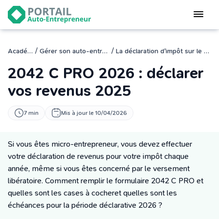
Devenir
auto-entrepreneur
Gérer
/
/
Académie
Gérer son auto-entreprise
La déclaration d'impôt sur le revenu
logiciel de facturation
2042 C PRO 2026 : déclarer
Modifier
mon auto-entreprise
vos revenus 2025
Cesser
7 min
Mis à jour le 10/04/2026
mon activité
Si vous êtes micro-entrepreneur, vous devez effectuer
CONNEXION
votre déclaration de revenus pour votre impôt chaque
année, même si vous êtes concerné par le versement
libératoire. Comment remplir le formulaire 2042 C PRO et
Statut auto-entrepreneur
quelles sont les cases à cocheret quelles sont les
Programmes de Formation
échéances pour la période déclarative 2026 ?
L’académie