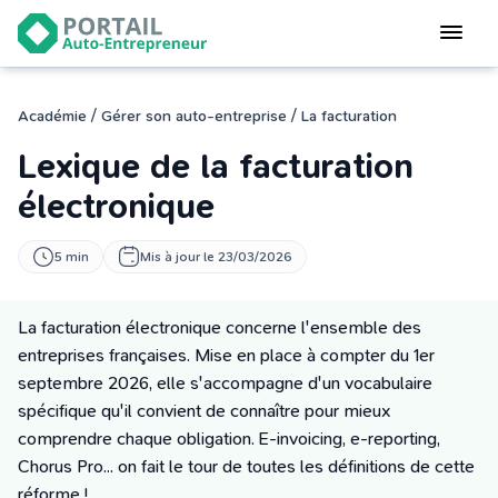
Devenir
auto-entrepreneur
Gérer
/
/
Académie
Gérer son auto-entreprise
La facturation
logiciel de facturation
Lexique de la facturation
Modifier
mon auto-entreprise
électronique
Cesser
5 min
Mis à jour le 23/03/2026
mon activité
La facturation électronique concerne l'ensemble des
CONNEXION
entreprises françaises. Mise en place à compter du 1er
septembre 2026, elle s'accompagne d'un vocabulaire
spécifique qu'il convient de connaître pour mieux
Statut auto-entrepreneur
comprendre chaque obligation. E-invoicing, e-reporting,
Programmes de Formation
Chorus Pro... on fait le tour de toutes les définitions de cette
L’académie
réforme !