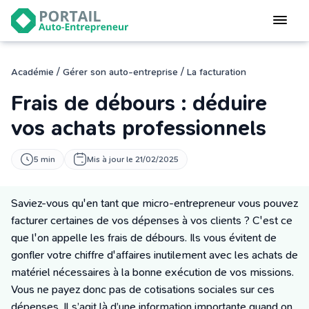
Devenir
auto-entrepreneur
Gérer
/
/
Académie
Gérer son auto-entreprise
La facturation
logiciel de facturation
Frais de débours : déduire
Modifier
mon auto-entreprise
vos achats professionnels
Cesser
5 min
Mis à jour le 21/02/2025
mon activité
Saviez-vous qu'en tant que micro-entrepreneur vous pouvez
CONNEXION
facturer certaines de vos dépenses à vos clients ? C'est ce
que l'on appelle les frais de débours. Ils vous évitent de
gonfler votre chiffre d'affaires inutilement avec les achats de
Statut auto-entrepreneur
matériel nécessaires à la bonne exécution de vos missions.
Programmes de Formation
Vous ne payez donc pas de cotisations sociales sur ces
L’académie
dépenses. Il s’agit là d’une information importante quand on