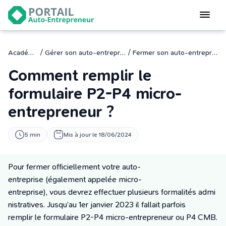
Devenir
auto-entrepreneur
Gérer
/
/
Académie
Gérer son auto-entreprise
Fermer son auto-entreprise
logiciel de facturation
Comment remplir le
Modifier
mon auto-entreprise
formulaire P2-P4 micro-
entrepreneur ?
Cesser
mon activité
5 min
Mis à jour le 18/06/2024
CONNEXION
Pour fermer officiellement votre auto-
entreprise (également appelée micro-
Statut auto-entrepreneur
entreprise),
vous devrez effectuer plusieurs formalités admi
Programmes de Formation
nistratives. Jusqu’au 1er janvier 2023 il fallait parfois
L’académie
remplir le formulaire P2-P4 micro-entrepreneur ou P4 CMB.