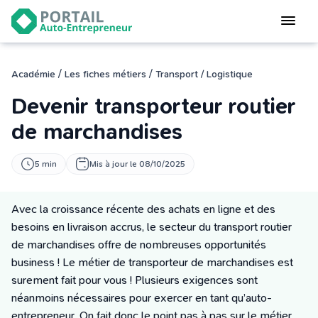
Devenir
auto-entrepreneur
Gérer
/
/
Académie
Les fiches métiers
Transport / Logistique
logiciel de facturation
Devenir transporteur routier
Modifier
mon auto-entreprise
de marchandises
Cesser
5 min
Mis à jour le 08/10/2025
mon activité
Avec
l
a croissance récente des achats en ligne et des
CONNEXION
besoins en livraison accrus, le secteur du transport routier
de
marchandises
offre de nombreuses opportunités
business !
Le métier de
transporteur de marchandises
est
Statut auto-entrepreneur
surement fait pour vous ! Plusieurs exigences sont
Programmes de Formation
néanmoins nécessaires pour exercer en tant qu’auto-
L’académie
entrepreneur. On fait donc le point pas à pas sur le métier