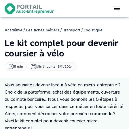
Devenir
auto-entrepreneur
Gérer
/
/
Académie
Les fiches métiers
Transport / Logistique
logiciel de facturation
Le kit complet pour devenir
Modifier
mon auto-entreprise
coursier à vélo
Cesser
5 min
Mis à jour le 18/11/2024
mon activité
Vous souhaitez devenir livreur à vélo en micro-entreprise ?
CONNEXION
Choix de la plateforme, achat des équipements, ouverture
du compte bancaire... Nous vous donnons les 5 étapes à
respecter pour vous lancer dans ce métier en toute sérénité.
Statut auto-entrepreneur
Alors, comment décrocher votre première commande ?
Programmes de Formation
Voici le kit complet pour devenir coursier micro-
L’académie
entrepreneur !