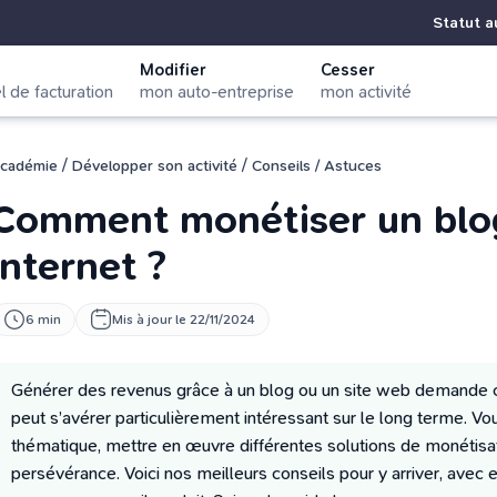
Statut a
Modifier
Cesser
el de facturation
mon auto-entreprise
mon activité
/
/
cadémie
Développer son activité
Conseils / Astuces
Comment monétiser un blog
internet ?
6 min
Mis à jour le 22/11/2024
Générer des revenus grâce à un blog ou un site web demande c
peut s’avérer particulièrement intéressant sur le long terme. Vo
thématique, mettre en œuvre différentes solutions de monétisat
persévérance. Voici nos meilleurs conseils pour y arriver, avec 