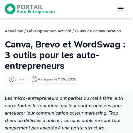
Devenir
auto-entrepreneur
Gérer
/
/
Académie
Développer son activité
Outils de communication
logiciel de facturation
Canva, Brevo et WordSwag :
Modifier
mon auto-entreprise
3 outils pour les auto-
entrepreneurs
Cesser
mon activité
5 min
Mis à jour le 11/06/2025
CONNEXION
Les micro-entrepreneurs ont parfois du mal à faire le tri
entre toutes les solutions qui leur sont proposées pour
Statut auto-entrepreneur
améliorer leur communication et leur marketing. Trop
Programmes de Formation
chers ou difficiles à utiliser, certains outils ne sont tout
L’académie
simplement pas adaptés à une petite structure.