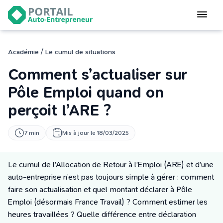
Devenir
auto-entrepreneur
Gérer
/
Académie
Le cumul de situations
logiciel de facturation
Comment s’actualiser sur
Modifier
mon auto-entreprise
Pôle Emploi quand on
perçoit l’ARE ?
Cesser
mon activité
7 min
Mis à jour le 18/03/2025
CONNEXION
Le cumul de l’Allocation de Retour à l’Emploi (ARE) et d’une
auto-entreprise n’est pas toujours simple à gérer : comment
Statut auto-entrepreneur
faire son actualisation et quel montant déclarer à Pôle
Programmes de Formation
Emploi (désormais France Travail) ? Comment estimer les
L’académie
heures travaillées ? Quelle différence entre déclaration