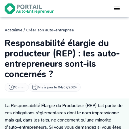
Devenir
auto-entrepreneur
Gérer
/
Académie
Créer son auto-entreprise
logiciel de facturation
Responsabilité élargie du
Modifier
mon auto-entreprise
producteur (REP) : les auto-
entrepreneurs sont-ils
Cesser
mon activité
concernés ?
CONNEXION
10 min
Mis à jour le 04/07/2024
La Responsabilité Élargie du Producteur (REP) fait partie de
Statut auto-entrepreneur
ces obligations réglementaires dont le nom impressionne
Programmes de Formation
mais qui, dans les faits, ne concernent qu'une minorité
L’académie
d'auto-entrepreneurs. Si vous vous demandez si vous êtes