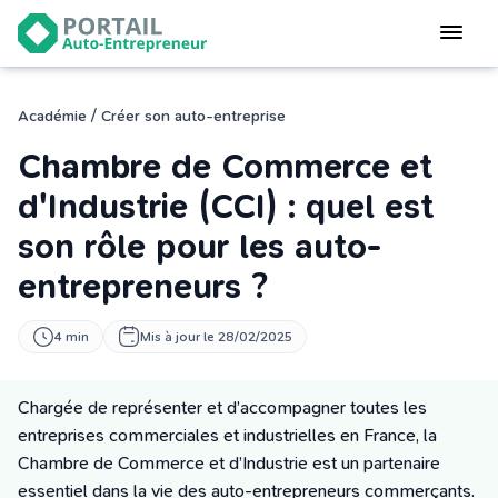
Devenir
auto-entrepreneur
Gérer
/
Académie
Créer son auto-entreprise
logiciel de facturation
Chambre de Commerce et
Modifier
mon auto-entreprise
d'Industrie (CCI) : quel est
son rôle pour les auto-
Cesser
mon activité
entrepreneurs ?
CONNEXION
4 min
Mis à jour le 28/02/2025
Chargée de représenter et d’accompagner toutes les
Statut auto-entrepreneur
entreprises commerciales et industrielles en France, la
Programmes de Formation
Chambre de Commerce et d’Industrie est un partenaire
L’académie
essentiel dans la vie des auto-entrepreneurs commerçants.