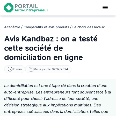
Devenir
auto-entrepreneur
Gérer
/
/
Académie
Comparatifs et avis produits
Le choix des locaux
logiciel de facturation
Avis Kandbaz : on a testé
Modifier
mon auto-entreprise
cette société de
domiciliation en ligne
Cesser
mon activité
13 min
Mis à jour le 02/12/2024
CONNEXION
La domiciliation est une étape clé dans la création d'une
auto-entreprise. Les entrepreneurs font souvent face à la
Statut auto-entrepreneur
difficulté pour choisir l'adresse de leur société, une
Programmes de Formation
décision stratégique aux implications multiples. Des
L’académie
entreprises spécialisées dans la domiciliation, telles que