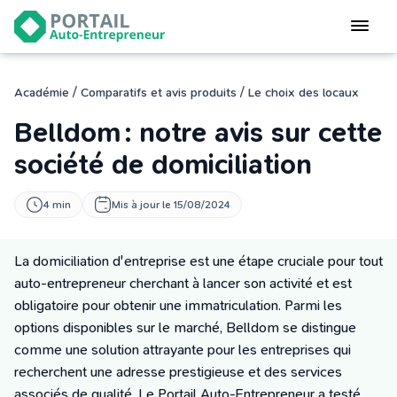
Devenir
auto-entrepreneur
Gérer
/
/
Académie
Comparatifs et avis produits
Le choix des locaux
logiciel de facturation
Belldom : notre avis sur cette
Modifier
mon auto-entreprise
société de domiciliation
Cesser
4 min
Mis à jour le 15/08/2024
mon activité
La domiciliation d'entreprise est une étape cruciale pour tout
CONNEXION
auto-entrepreneur cherchant à lancer son activité et est
obligatoire pour obtenir une immatriculation. Parmi les
options disponibles sur le marché, Belldom se distingue
Statut auto-entrepreneur
comme une solution attrayante pour les entreprises qui
Programmes de Formation
recherchent une adresse prestigieuse et des services
L’académie
associés de qualité. Le Portail Auto-Entrepreneur a testé